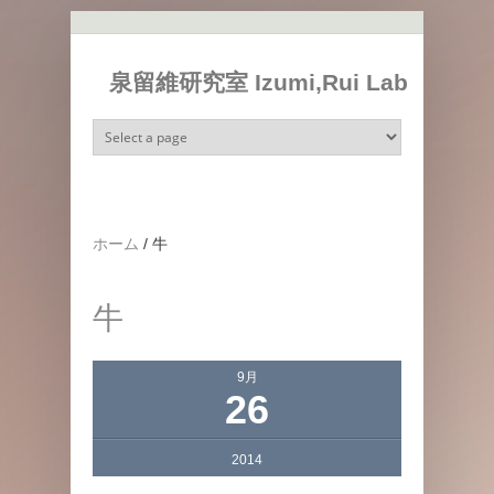
メインコンテンツに移動
泉留維研究室 Izumi,Rui Lab
ホーム
/
牛
牛
9月
26
2014