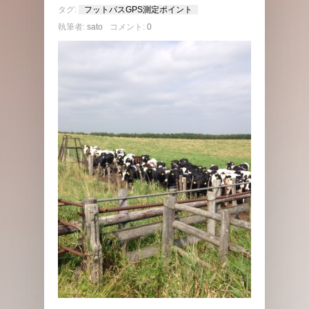
タグ:
フットパスGPS測定ポイント
執筆者:
sato
コメント:
0