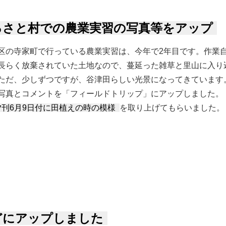
るさと村での農業実習の写真等をアップ
区の寺家町で行っている農業実習は、今年で2年目です。作業
長らく放棄されていた土地なので、蔓延った雑草と里山に入り
ただ、少しずつですが、谷津田らしい光景になってきています
写真とコメントを「フィールドトリップ」にアップしました。
刊6月9日付に田植えの時の模様
を取り上げてもらいました。
村での農業実習の写真等をアップ について
どにアップしました