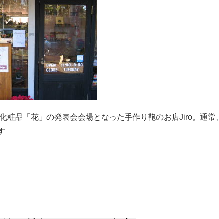
日、化粧品「花」の発表会会場となった手作り鞄のお店Jiro。通
す
ナッツの自主事業化粧品「花」発表会 について