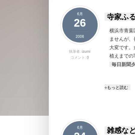
6月
寺家ふ
26
横浜市青葉
2006
ませんが、
大変です。
執筆者:
izumi
植えまでの
コメント:
0
毎日新聞夕
寺家ふるさと
もっと読む
6月
雑感な