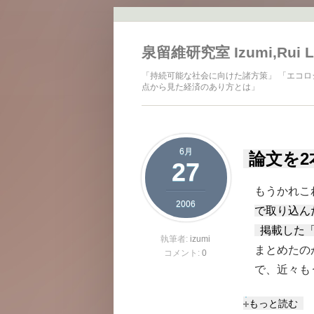
メインコンテンツに移動
泉留維研究室 Izumi,Rui L
「持続可能な社会に向けた諸方策」 「エコロ
点から見た経済のあり方とは」
6月
論文を
27
もうかれこ
2006
で取り込ん
掲載した「
執筆者:
izumi
まとめたの
コメント:
0
で、近々も
論文を2本アッ
もっと読む