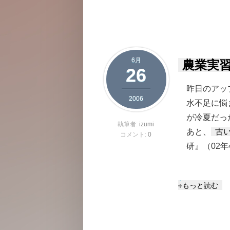
6月
農業実習
26
昨日のアッ
2006
水不足に悩
が冷夏だっ
執筆者:
izumi
あと、
古
コメント:
0
研』（02
農業実習の写真
もっと読む