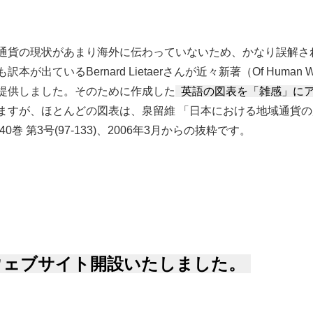
通貨の現状があまり海外に伝わっていないため、かなり誤解さ
本が出ているBernard Lietaerさんが近々新著（Of Human
提供しました。そのために作成した
英語の図表を「雑感」に
ますが、ほとんどの図表は、泉留維 「日本における地域通貨の
0巻 第3号(97-133)、2006年3月からの抜粋です。
ップしました について
ウェブサイト開設いたしました。