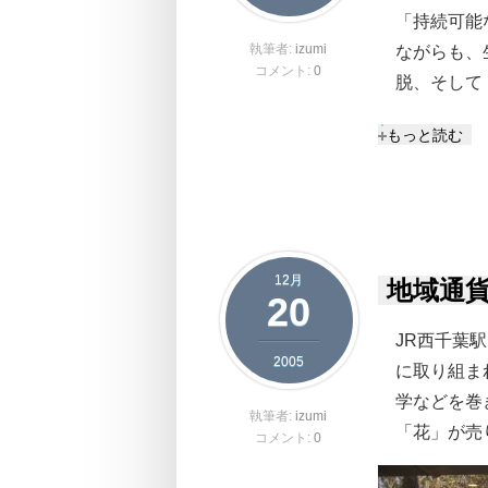
「持続可能
執筆者:
izumi
ながらも、
コメント:
0
脱、そして
研究室ウェブ
もっと読む
12月
地域通
20
JR西千葉
2005
に取り組ま
学などを巻
執筆者:
izumi
「花」が売
コメント:
0