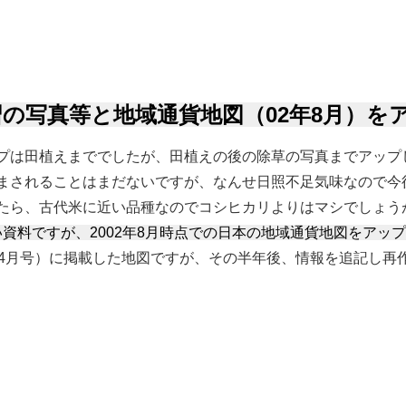
の写真等と地域通貨地図（02年8月）を
プは田植えまででしたが、田植えの後の除草の写真までアップ
まされることはまだないですが、なんせ日照不足気味なので今
たら、古代米に近い品種なのでコシヒカリよりはマシでしょう
い資料ですが、2002年8月時点での日本の地域通貨地図をアップ
年4月号）に掲載した地図ですが、その半年後、情報を追記し再
等と地域通貨地図（02年8月）をアップ について