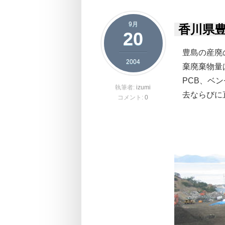
9月
香川県豊
20
豊島の産廃
2004
棄廃棄物量
PCB、ベ
執筆者:
izumi
去ならびに
コメント:
0