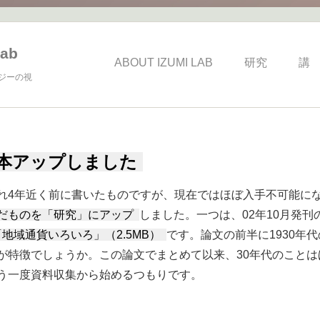
ab
ABOUT IZUMI LAB
研究
講
ジーの視
2本アップしました
れ4年近く前に書いたものですが、現在ではほぼ入手不可能に
だものを「研究」にアップ
しました。一つは、02年10月発
地域通貨いろいろ」（2.5MB）
です。論文の前半に1930年
が特徴でしょうか。この論文でまとめて以来、30年代のこと
う一度資料収集から始めるつもりです。
プしました について