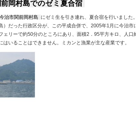
関前岡村島でのゼミ夏合宿
今治市関前岡村島
にゼミ生を引き連れ、夏合宿を行いました
島）だった行政区分が、この平成合併で、2005年1月に今治
フェリーで約50分のところにあり、面積2．95平方キロ、人口約
にはいることはできません。ミカンと漁業が主な産業です。
村島でのゼミ夏合宿 について