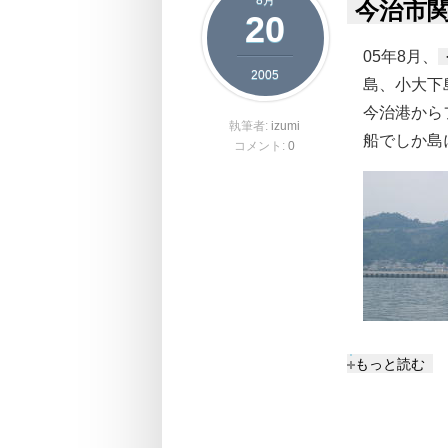
8月
今治市
20
05年8月、
2005
島、小大下
今治港から
執筆者:
izumi
船でしか島
コメント:
0
今治市関前岡
もっと読む