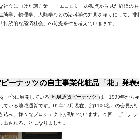
な社会に向けた諸方策」 「エコロジーの視点から見た経済のあ
生態学、物理学、人類学などの諸科学の知見を頼りにして、非
「持続的な経済社会」の前提条件を考えていきます。
サイト開設いたしました。 について
貨ピーナッツの自主事業化粧品「花」発表
駅を中心に展開している
地域通貨ピーナッツ
は、1999年か
れている地域通貨です。05年12月現在、約1100名もの会員
き込み、様々なプロジェクトが動いています。今回、ピーナッ
り出されることになりました。