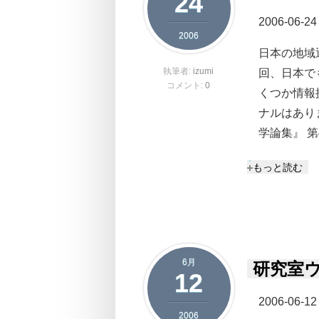
24
2006-06-24
2006
日本の地域
執筆者:
izumi
回、日本でも訳
コメント:
0
くつか情報
ナルはあり
学論集』 第4
雑感などにア
もっと読む
6月
研究室
12
2006-06-12
2006