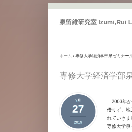
メインコンテンツに移動
泉留維研究室 Izumi,Rui L
ホーム
/
専修大学経済学部泉ゼミナー
専修大学経済学部
9月
2003年
27
借りず、地
れていきま
2019
専修大学泉