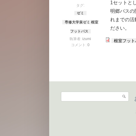
1セットとし
タグ:
明郷パスの
ゼミ
れまでの活
専修大学泉ゼミ 根室
ださい。
フットパス
執筆者:
izumi
根室フットパ
コメント:
0
検索
検索フォーム