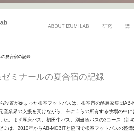
ab
ABOUT IZUMI LAB
研究
講
ルの夏合宿の記録
泉ゼミナールの夏合宿の記録
から設置が始まった根室フットパスは、根室市の酪農家集団AB-M
元産業界の支援を受けながら、主に自らの所有する牧場の中に
した。まず厚床パス、初田牛パス、別当賀パスの3コース（計42
ゼミは、2010年からAB-MOBITと協同で根室フットパスの整