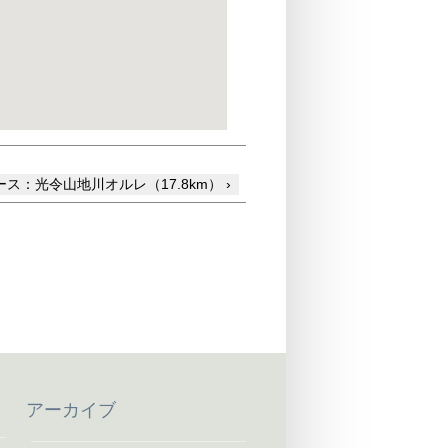
ス：光令山地川オルレ（17.8km） ›
アーカイブ