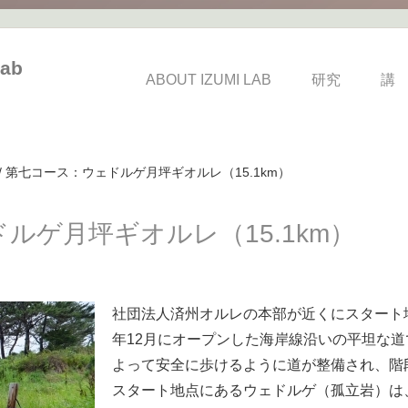
ab
ABOUT IZUMI LAB
研究
講
/
第七コース：ウェドルゲ月坪ギオルレ（15.1km）
ルゲ月坪ギオルレ（15.1km）
社団法人済州オルレの本部が近くにスタート地
年12月にオープンした海岸線沿いの平坦な
よって安全に歩けるように道が整備され、階
スタート地点にあるウェドルゲ（孤立岩）は