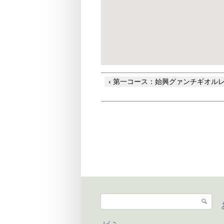
‹ 第一コース：始興グァンチギオルレ
検索
検索フォーム