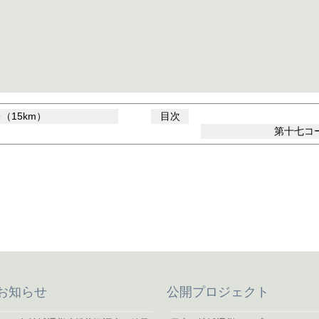
（15km）
目次
第十七コー
お知らせ
公開プロジェクト