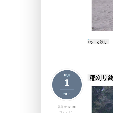
奄美大島瀬戸
もっと読む
10月
稲刈り
1
2006
執筆者:
izumi
コメント:
0