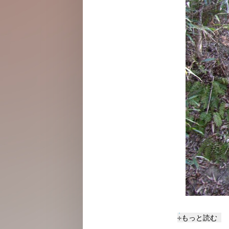
赤線・青線と入
もっと読む