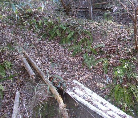
会権 について