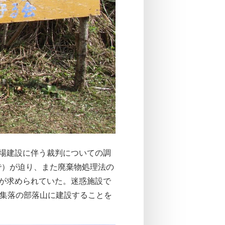
理場建設に伴う裁判についての調
で）が迫り、また廃棄物処理法の
設が求められていた。迷惑施設で
子集落の部落山に建設することを