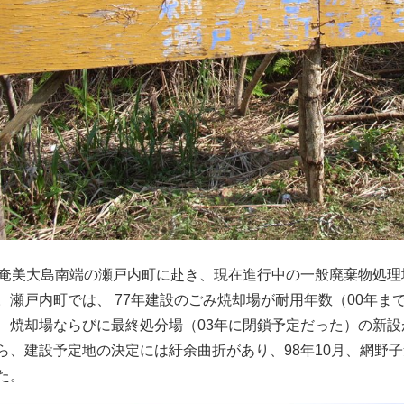
、奄美大島南端の瀬戸内町に赴き、現在進行中の一般廃棄物処
。瀬戸内町では、 77年建設のごみ焼却場が耐用年数（00年ま
、焼却場ならびに最終処分場（03年に閉鎖予定だった）の新
ら、建設予定地の決定には紆余曲折があり、98年10月、網野
た。