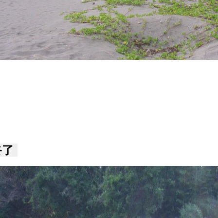
内町の入会権係争の調査 について
終了