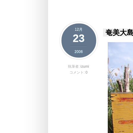
12月
奄美大
23
2006
執筆者:
izumi
コメント:
0