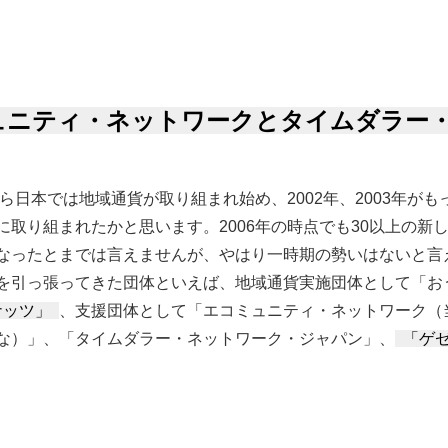
ュニティ・ネットワークとタイムダラー
頃から日本では地域通貨が取り組まれ始め、2002年、2003年が
に取り組まれたかと思います。2006年の時点でも30以上の新
なったとまでは言えませんが、やはり一時期の勢いはないと言え
を引っ張ってきた団体といえば、地域通貨実施団体として「おう
ナッツ」
、支援団体として「エコミュニティ・ネットワーク（
な）」、「タイムダラー・ネットワーク・ジャパン」、
「ゲ
ィ・ネットワークとタイムダラー・ネットワーク・ジャパン について