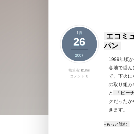
1月
エコミ
26
パン
2007
1999年
各地で盛ん
執筆者:
izumi
で、下火に
コメント:
0
の取り組み
と
「ピー
クだったか
きます。
エコミュニテ
もっと読む