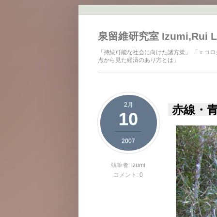
メインコンテンツに移動
泉留維研究室 Izumi,Rui L
「持続可能な社会に向けた諸方策」 「エコロ
点から見た経済のあり方とは」
2月
赤線・
10
2007
執筆者:
izumi
コメント:
0